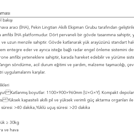
aması
l bakışı
hava aracı (İHA), Pekin Lingtian Akıllı Ekipman Grubu tarafından geliştiril
 amfibi İHA platformudur. Dört pervaneli bir gövde tasarımına sahiptir, 
 ve uzun menzile sahiptir. Gövde katlanarak yük arayüzünü standart hale 
tem entegre eder ve ayrıca isteğe bağlı radar engel önleme sistemini des
ne amfibi yeteneklere sahiptir, karada hareket edebilir ve yürüme sistem
 Yangın söndürme, acil durum eğitimi ve yardım, malzeme taşımacılığı, çev
ri uygulamalarını karşılar.
ikleri
yut
Katlanmış boyutlar: 1100×900×960mm [U×G×Y]. Kompakt depolam
si
Yüksek kapasiteli akıllı pil ve yüksek verimli güç aktarma organları ile 
 süresi: >40 dakika
,
Yüklü uçuş süresi: >20 dakika
ük ≥ 30kg
ra ve hava