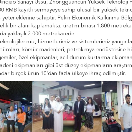
. Jinqiao Sanayi Üssü, Zhongguancun Yüksek Teknoloji 
0 RMB kayıtlı sermayeye sahip ulusal bir yüksek tekno
 yeteneklerine sahiptir. Pekin Ekonomik Kalkınma Bölg
elik bir alanı kaplamakta, üretim binası 1.800 metrek
da yaklaşık 3.000 metrekaredir.
 teknolojilerimiz, hizmetlerimiz ve sistemlerimiz yangın
büroları, kömür madenleri, petrokimya endüstrisine hi
gemiler, özel ekipmanlar, acil durum kurtarma ekipmanl
eni ekipmanları gibi üst düzey ekipmanların araştırma v
dar birçok ürün 10'dan fazla ülkeye ihraç edilmiştir.