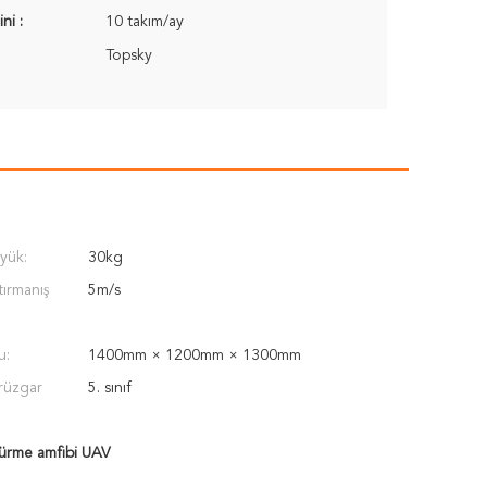
ni :
10 takım/ay
Topsky
yük:
30kg
tırmanış
5m/s
u:
1400mm × 1200mm × 1300mm
rüzgar
5. sınıf
ürme amfibi UAV