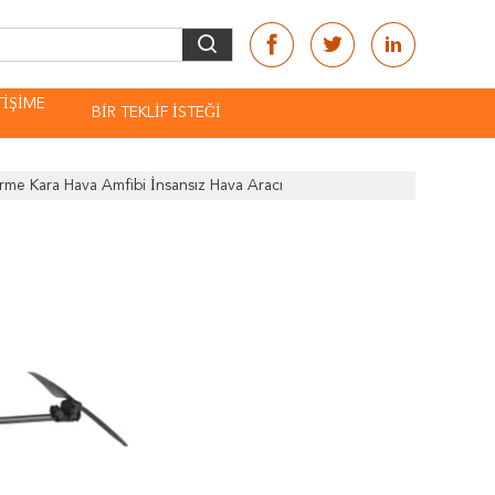
TIŞIME
BIR TEKLIF ISTEĞI
N
me Kara Hava Amfibi İnsansız Hava Aracı