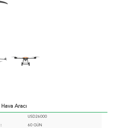
 Hava Aracı
USD26000
:
60 GÜN