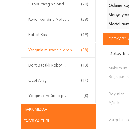
Su Sisi Yangın Söndürücü
(20)
Ödeme koşul
Menşe yeri:
Kendi Kendine Nefes Alma Aparatı
(28)
Model numa
Robot Şasi
(19)
DETAY BIL
Yangınla mücadele drone'u
(38)
Detay Bil
Dört Bacaklı Robot Köpek
(13)
Maksimum al
Boş uçuş sü
Özel Araç
(14)
Boyutları:
Yangın söndürme pompası
(8)
Ağırlık:
HAKKIMIZDA
Vurgulamak
FABRIKA TURU