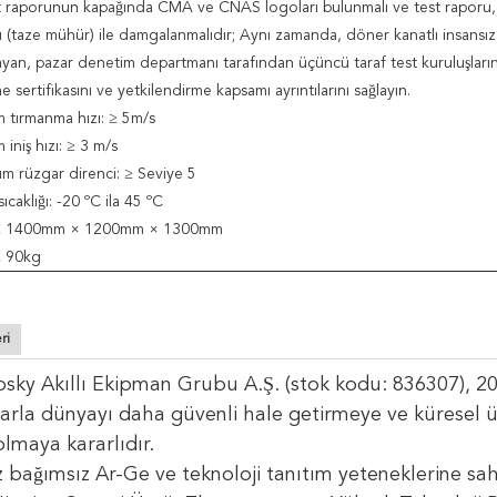
st raporunun kapağında CMA ve CNAS logoları bulunmalı ve test raporu, 
 (taze mühür) ile damgalanmalıdır; Aynı zamanda, döner kanatlı insansız 
ayan, pazar denetim departmanı tarafından üçüncü taraf test kuruluşların
e sertifikasını ve yetkilendirme kapsamı ayrıntılarını sağlayın.
 tırmanma hızı: ≥ 5m/s
iniş hızı: ≥ 3 m/s
m rüzgar direnci: ≥ Seviye 5
ıcaklığı: -20 ºC ila 45 ºC
 ≤ 1400mm × 1200mm × 1300mm
 ≤ 90kg
ri
sky Akıllı Ekipman Grubu A.Ş. (stok kodu: 836307), 200
arla dünyayı daha güvenli hale getirmeye ve küresel ü
 olmaya kararlıdır.
z bağımsız Ar-Ge ve teknoloji tanıtım yeteneklerine sah