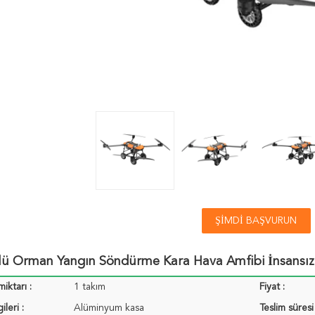
ŞIMDI BAŞVURUN
klü Orman Yangın Söndürme Kara Hava Amfibi İnsansız
miktarı :
1 takım
Fiyat :
ileri :
Alüminyum kasa
Teslim süresi 