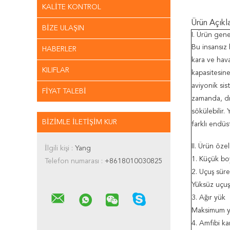
KALITE KONTROL
Ürün Açıkl
BIZE ULAŞIN
I. Ürün gene
Bu insansız 
HABERLER
kara ve hava
KILIFLAR
kapasitesine
aviyonik sis
FIYAT TALEBI
zamanda, dro
sökülebilir.
BIZIMLE ILETIŞIM KUR
farklı endüst
II. Ürün özell
İlgili kişi :
Yang
1. Küçük bo
Telefon numarası :
+8618010030825
2. Uçuş süre
Yüksüz uçuş
3. Ağır yük
Maksimum y
4. Amfibi ka