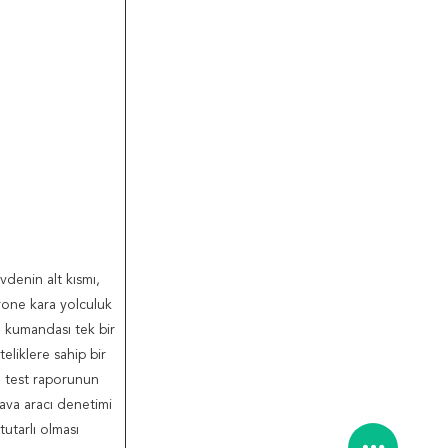
vdenin alt kısmı,
Drone kara yolculuk
 kumandası tek bir
eliklere sahip bir
ve test raporunun
ava aracı denetimi
tutarlı olması