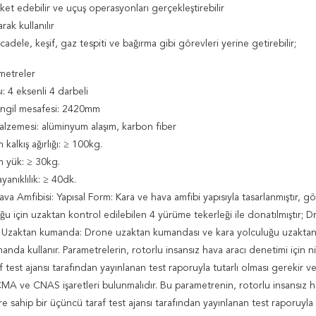
et edebilir ve uçuş operasyonları gerçekleştirebilir
rak kullanılır
adele, keşif, gaz tespiti ve bağırma gibi görevleri yerine getirebilir;
ametreler
: 4 eksenli 4 darbeli
ingil mesafesi: 2420mm
lzemesi: alüminyum alaşım, karbon fiber
kalkış ağırlığı: ≥ 100kg.
 yük: ≥ 30kg.
yanıklılık: ≥ 40dk.
ava Amfibisi: Yapısal Form: Kara ve hava amfibi yapısıyla tasarlanmıştır, gö
ğu için uzaktan kontrol edilebilen 4 yürüme tekerleği ile donatılmıştır; 
s. Uzaktan kumanda: Drone uzaktan kumandası ve kara yolculuğu uzaktan
nda kullanır. Parametrelerin, rotorlu insansız hava aracı denetimi için nit
 test ajansı tarafından yayınlanan test raporuyla tutarlı olması gerekir 
MA ve CNAS işaretleri bulunmalıdır. Bu parametrenin, rotorlu insansız h
lere sahip bir üçüncü taraf test ajansı tarafından yayınlanan test raporuyla 