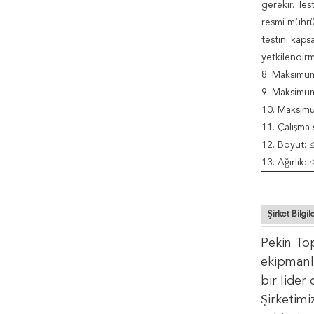
gerekir. Te
resmi mührü
testini kaps
yetkilendirm
8. Maksimum
9. Maksimum 
10. Maksimu
11. Çalışma s
12. Boyut:
13. Ağırlık:
Şirket Bilgile
Pekin Top
ekipmanl
bir lider
Şirketimi