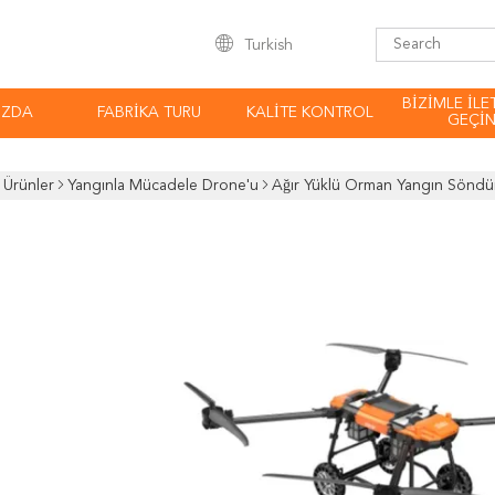
Turkish
BIZIMLE ILE
IZDA
FABRIKA TURU
KALITE KONTROL
GEÇI
Ürünler
Yangınla Mücadele Drone'u
Ağır Yüklü Orman Yangın Söndür