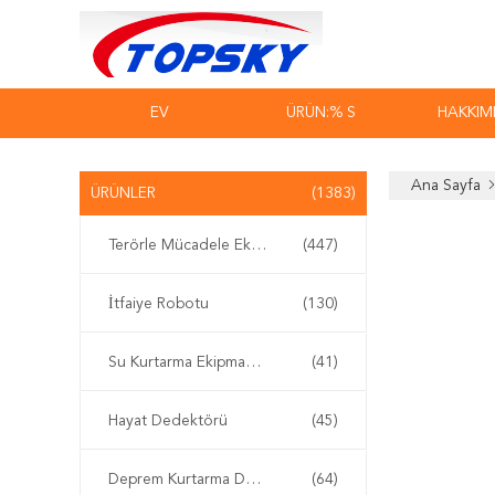
EV
ÜRÜN:% S
HAKKIM
Ana Sayfa
ÜRÜNLER
(1383)
Terörle Mücadele Ekipmanları
(447)
İtfaiye Robotu
(130)
Su Kurtarma Ekipmanları
(41)
Hayat Dedektörü
(45)
Deprem Kurtarma Donanımı
(64)