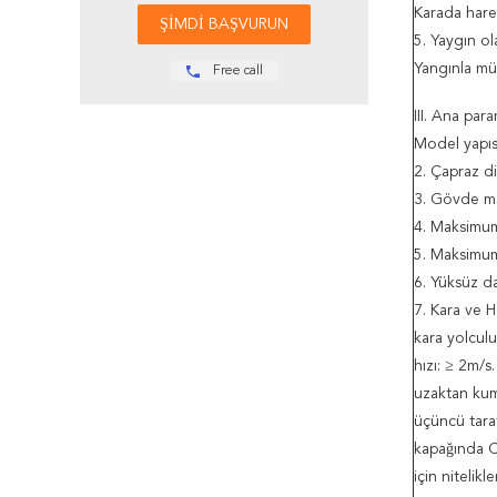
Karada harek
5. Yaygın ola
Yangınla müc
Free call
III. Ana par
Model yapısı
2. Çapraz d
3. Gövde ma
4. Maksimum 
5. Maksimum
6. Yüksüz da
7. Kara ve H
kara yolculu
hızı: ≥ 2m/
uzaktan kuma
üçüncü taraf
kapağında C
için nitelik