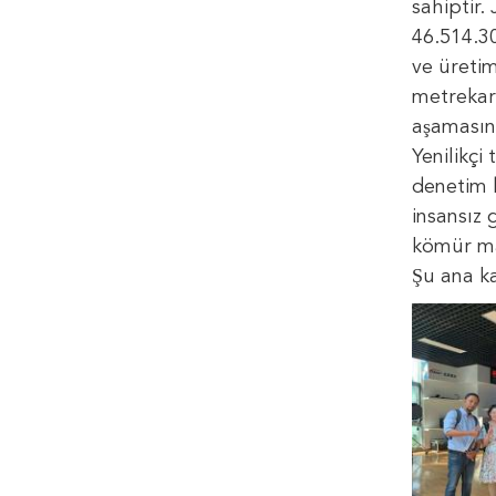
sahiptir
46.514.30
ve üretim
metrekar
aşamasın
Yenilikçi
denetim 
insansız 
kömür mad
Şu ana ka