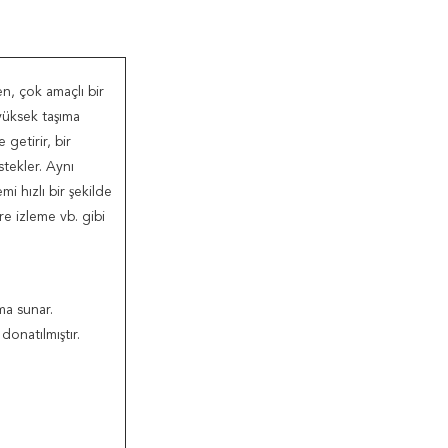
en, çok amaçlı bir
yüksek taşıma
getirir, bir
tekler. Aynı
i hızlı bir şekilde
re izleme vb. gibi
a sunar.
donatılmıştır.