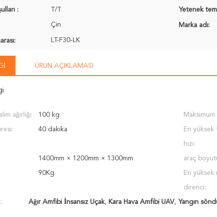
ları :
T/T
Yetenek temi
Çin
Marka adı:
LT-F30-LK
rası:
GI
ÜRÜN AÇIKLAMASI
gi
ım ağırlığı:
100 kg
Maksimum 
resi:
40 dakika
En yüksek 
hızı:
1400mm × 1200mm × 1300mm
araç boyut
90Kg
En yüksek 
direnci:
:
Ağır Amfibi İnsansız Uçak
,
Kara Hava Amfibi UAV
,
Yangın sönd