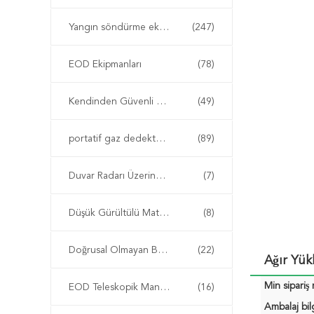
Yangın söndürme ekipmanı
(247)
EOD Ekipmanları
(78)
Kendinden Güvenli Enstrüman
(49)
portatif gaz dedektörü
(89)
Duvar Radarı Üzerinden
(7)
Düşük Gürültülü Matkap
(8)
Doğrusal Olmayan Bağlantı Dedektörü
(22)
Ağır Yü
Min sipariş 
EOD Teleskopik Manipülatör
(16)
Ambalaj bilg