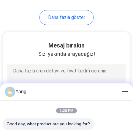
90
Daha fazla göster
portatif gaz
dedektörü
Mesaj bırakın
Sizi yakında arayacağız!
9
Duvar Radarı
Yang
Üzerinden
1:28 PM
Good day, what product are you looking for?