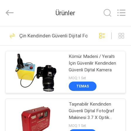
2025
Beijing
Topsky
Ürünler
Century Holding Co.,Ltd.
All
Rights
Reserved.
EV
436
Çin Kendinden Güvenli Dijital Fotoğraf Makinesi
Terörle Mücadele
ÜRÜN:%
Ekipmanları
Kömür Madeni / Yeraltı
S
İçin Güvenilir Kendinden
Güvenli Dijital Kamera
HAKKIMIZDA
MOQ:1 Set
TEMAS
152
FABRIKA
Taşınabilir Kendinden
TURU
İtfaiye Robotu
Güvenli Dijital Fotoğraf
Makinesi 3.7 X Optik
KALITE
Zoom 2.7 inç LCD Ekran
MOQ:1 Set