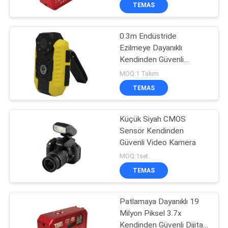
KONTROL
TEMAS
0.3m Endüstride
BIZIMLE
34
Ezilmeye Dayanıklı
ILETIŞIME
Kendinden Güvenli
Su Kurtarma
GEÇIN
Kameralar
MOQ:1 Takım
Ekipmanları
TEMAS
BIR
Küçük Siyah CMOS
TEKLIF
Sensör Kendinden
ISTEĞI
Güvenli Video Kamera
47
MOQ:1set
SITE
TEMAS
Hayat Dedektörü
HARITASI
Patlamaya Dayanıklı 19
Milyon Piksel 3.7x
PRIVACY
Kendinden Güvenli Dijital