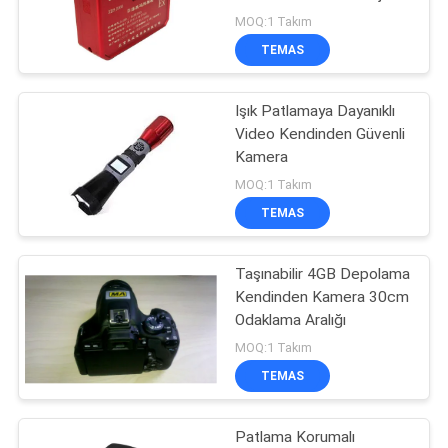
Kamera
POLICY
MOQ:1 Takım
TEMAS
60
Deprem Kurtarma
Işık Patlamaya Dayanıklı
Video Kendinden Güvenli
Donanımı
Kamera
MOQ:1 Takım
TEMAS
Taşınabilir 4GB Depolama
266
Kendinden Kamera 30cm
Yangın söndürme
Odaklama Aralığı
MOQ:1 Takım
ekipmanı
TEMAS
Patlama Korumalı