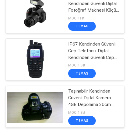
Kendinden Güvenli Dijital
Fotoğraf Makinesi Küçük
55
Boy Siyah Renkli
MOQ:1set
TEMAS
EOD Ekipmanları
IP67 Kendinden Güvenli
Cep Telefonu, Dijital
Kendinden Güvenli Cep
Telefonu
MOQ:1 Set
TEMAS
30
Kendinden Güvenli
Taşınabilir Kendinden
Güvenli Dijital Kamera
Enstrüman
4GB Depolama 30cm
Odaklama Aralığı
MOQ:1 Set
TEMAS