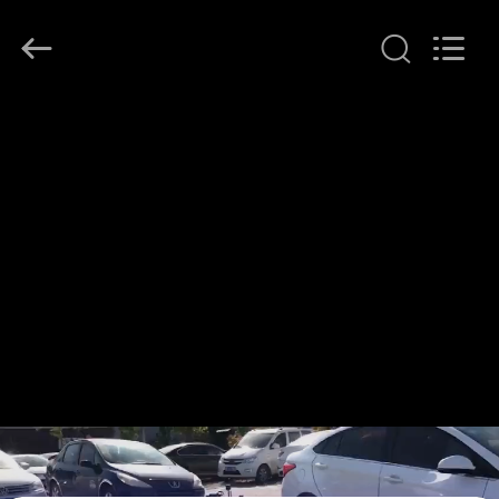
2026
Beijing
Topsky
Century Holding Co.,Ltd.
All
Rights
Reserved.
EV
ÜRÜN:%
S
HAKKIMIZDA
FABRIKA
TURU
KALITE