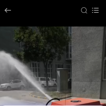
2026
Beijing
Topsky
Century Holding Co.,Ltd.
All
Rights
Reserved.
EV
ÜRÜN:%
S
HAKKIMIZDA
FABRIKA
TURU
KALITE