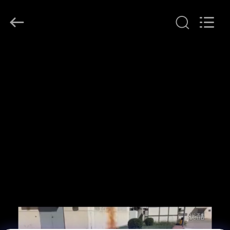
2026
Beijing
Topsky
Century Holding Co.,Ltd.
All
Rights
Reserved.
EV
ÜRÜN:%
S
HAKKIMIZDA
FABRIKA
TURU
KALITE