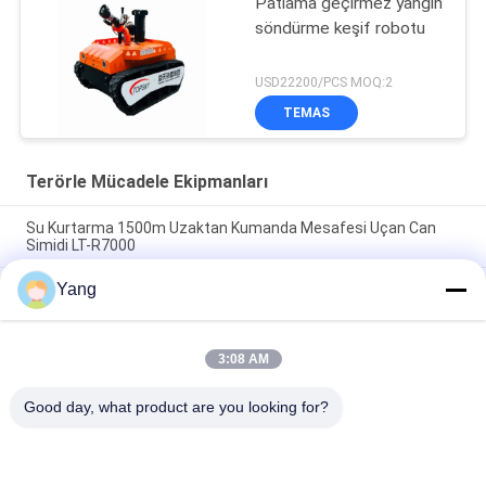
Patlama geçirmez yangın
söndürme keşif robotu
USD22200/PCS MOQ:2
TEMAS
Terörle Mücadele Ekipmanları
Su Kurtarma 1500m Uzaktan Kumanda Mesafesi Uçan Can
Simidi LT-R7000
Yang
Mayın kullanımı için 300m menzilli, yansıtıcı plakalar
gerekmeyen ve entegre teleskoplu özünde güvenli lazer
mesafe ölçüm aracı
3:08 AM
6500N çekme kuvveti, 1100m uzaktan kumanda ve %78,1
tırmanma kabiliyetine sahip patlamaya dayanıklı itfaiye robotu
Good day, what product are you looking for?
Popüler Kategoriler
Tüm