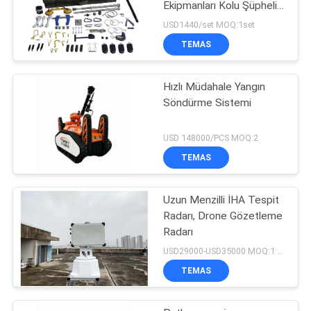
Ekipmanları Kolu Şüpheli
Patlayıcı için
USD1440/set MOQ:1set
TEMAS
Hızlı Müdahale Yangın
Söndürme Sistemi
USD 148000/PCS MOQ:2
TEMAS
Uzun Menzilli İHA Tespit
Radarı, Drone Gözetleme
Radarı
USD29000-USD35000 MOQ:1 Takım
TEMAS