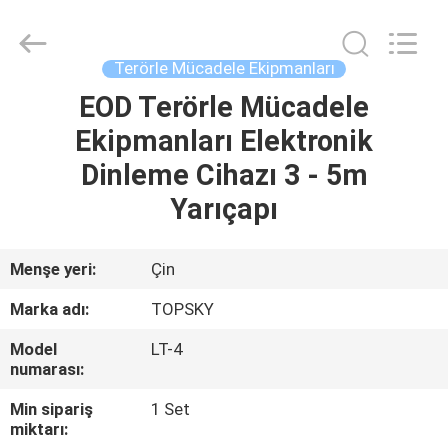
2026
Beijing
Topsky
Century Holding Co.,Ltd.
All
Terörle Mücadele Ekipmanları
Rights
Reserved.
EOD Terörle Mücadele
EV
Ekipmanları Elektronik
ÜRÜN:%
Dinleme Cihazı 3 - 5m
S
Yarıçapı
HAKKIMIZDA
Menşe yeri:
Çin
Marka adı:
TOPSKY
FABRIKA
Model
LT-4
TURU
numarası:
Min sipariş
1 Set
KALITE
miktarı: