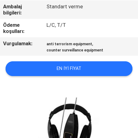
KONTROL
Ambalaj
Standart verme
bilgileri:
BIZIMLE
Ödeme
L/C, T/T
koşulları:
ILETIŞIME
GEÇIN
Vurgulamak:
,
anti terrorism equipment
counter surveillance equipment
BIR
EN IYI FIYAT
TEKLIF
ISTEĞI
SITE
HARITASI
PRIVACY