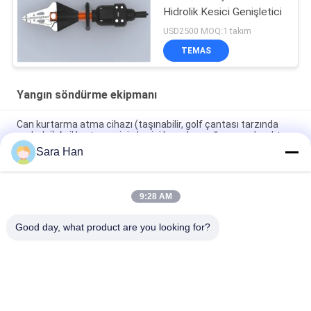
Hidrolik Kesici Genişletici
USD2500 MOQ:1 takım
TEMAS
Yangın söndürme ekipmanı
Can kurtarma atma cihazı (taşınabilir, golf çantası tarzında
ambalaj) Acil kurtarma için harici hava kaynağına gerek yoktur,
bir hava basınç ölçerine sahiptir.
Sara Han
Yeni enerjili araçlar için gövde altında soğutma cihazı (Kart tipi)
9:28 AM
Yeni enerjili araçlar için gövde altındaki soğutma cihazı
(gömlek tipi)
Good day, what product are you looking for?
Popüler Kategoriler
Tüm
Terörle Mücadele 
İtfaiye Robotu
Ekipmanları