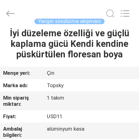
2026
Beijing
Topsky
Century Holding Co.,Ltd.
All
Yangın söndürme ekipmanı
Rights
Reserved.
İyi düzeleme özelliği ve güçlü
EV
kaplama gücü Kendi kendine
ÜRÜN:%
püskürtülen floresan boya
S
Menşe yeri:
Çin
HAKKIMIZDA
Marka adı:
Topsky
Min sipariş
1 takım
FABRIKA
miktarı:
TURU
Fiyat:
USD11
Ambalaj
alüminyum kasa
KALITE
bilgileri: