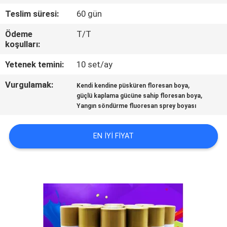
KONTROL
Teslim süresi:
60 gün
Ödeme
T/T
BIZIMLE
koşulları:
ILETIŞIME
Yetenek temini:
10 set/ay
GEÇIN
Vurgulamak:
,
Kendi kendine püsküren floresan boya
,
güçlü kaplama gücüne sahip floresan boya
BIR
Yangın söndürme fluoresan sprey boyası
TEKLIF
EN IYI FIYAT
ISTEĞI
SITEMAP
PRIVACY
POLICY