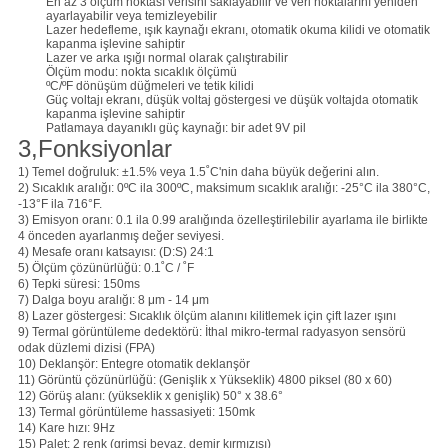
En az 3 ölçüm noktası verisini saklayabilir ve veri noktalarını yeniden
ayarlayabilir veya temizleyebilir
Lazer hedefleme, ışık kaynağı ekranı, otomatik okuma kilidi ve otomatik
kapanma işlevine sahiptir
Lazer ve arka ışığı normal olarak çalıştırabilir
Ölçüm modu: nokta sıcaklık ölçümü
ºC/ºF dönüşüm düğmeleri ve tetik kilidi
Güç voltajı ekranı, düşük voltaj göstergesi ve düşük voltajda otomatik
kapanma işlevine sahiptir
Patlamaya dayanıklı güç kaynağı: bir adet 9V pil
3,Fonksiyonlar
1) Temel doğruluk: ±1.5% veya 1.5˚C'nin daha büyük değerini alın.
2) Sıcaklık aralığı: 0ºC ila 300ºC, maksimum sıcaklık aralığı: -25°C ila 380°C,
-13°F ila 716°F.
3) Emisyon oranı: 0.1 ila 0.99 aralığında özelleştirilebilir ayarlama ile birlikte
4 önceden ayarlanmış değer seviyesi.
4) Mesafe oranı katsayısı: (D:S) 24:1
5) Ölçüm çözünürlüğü: 0.1˚C / ˚F
6) Tepki süresi: 150ms
7) Dalga boyu aralığı: 8 μm - 14 μm
8) Lazer göstergesi: Sıcaklık ölçüm alanını kilitlemek için çift lazer ışını
9) Termal görüntüleme dedektörü: İthal mikro-termal radyasyon sensörü
odak düzlemi dizisi (FPA)
10) Deklanşör: Entegre otomatik deklanşör
11) Görüntü çözünürlüğü: (Genişlik x Yükseklik) 4800 piksel (80 x 60)
12) Görüş alanı: (yükseklik x genişlik) 50° x 38.6°
13) Termal görüntüleme hassasiyeti: 150mk
14) Kare hızı: 9Hz
15) Palet: 2 renk (grimsi beyaz, demir kırmızısı)