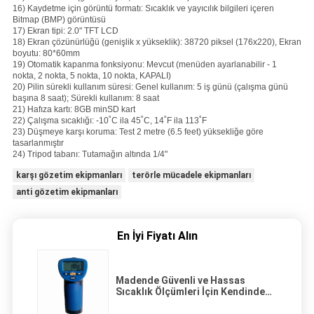
16) Kaydetme için görüntü formatı: Sıcaklık ve yayıcılık bilgileri içeren
Bitmap (BMP) görüntüsü
17) Ekran tipi: 2.0" TFT LCD
18) Ekran çözünürlüğü (genişlik x yükseklik): 38720 piksel (176x220), Ekran
boyutu: 80*60mm
19) Otomatik kapanma fonksiyonu: Mevcut (menüden ayarlanabilir - 1
nokta, 2 nokta, 5 nokta, 10 nokta, KAPALI)
20) Pilin sürekli kullanım süresi: Genel kullanım: 5 iş günü (çalışma günü
başına 8 saat); Sürekli kullanım: 8 saat
21) Hafıza kartı: 8GB minSD kart
22) Çalışma sıcaklığı: -10˚C ila 45˚C, 14˚F ila 113˚F
23) Düşmeye karşı koruma: Test 2 metre (6.5 feet) yüksekliğe göre
tasarlanmıştır
24) Tripod tabanı: Tutamağın altında 1/4"
karşı gözetim ekipmanları
terörle mücadele ekipmanları
anti gözetim ekipmanları
En İyi Fiyatı Alın
Madende Güvenli ve Hassas
Sıcaklık Ölçümleri İçin Kendinden
Emniyetli Kızılötesi Termometre