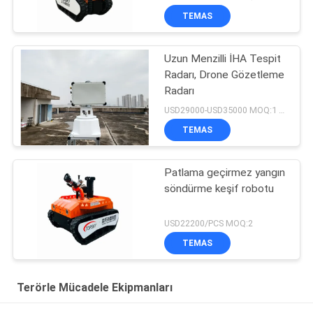
TEMAS
Uzun Menzilli İHA Tespit
Radarı, Drone Gözetleme
Radarı
USD29000-USD35000 MOQ:1 Takım
TEMAS
Patlama geçirmez yangın
söndürme keşif robotu
USD22200/PCS MOQ:2
TEMAS
Terörle Mücadele Ekipmanları