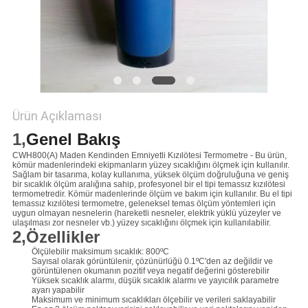
POLICY
Ürün Açıklaması
1,
Genel Bakış
CWH800(A) Maden Kendinden Emniyetli Kızılötesi Termometre - Bu ürün,
kömür madenlerindeki ekipmanların yüzey sıcaklığını ölçmek için kullanılır.
Sağlam bir tasarıma, kolay kullanıma, yüksek ölçüm doğruluğuna ve geniş
bir sıcaklık ölçüm aralığına sahip, profesyonel bir el tipi temassız kızılötesi
termometredir. Kömür madenlerinde ölçüm ve bakım için kullanılır. Bu el tipi
temassız kızılötesi termometre, geleneksel temas ölçüm yöntemleri için
uygun olmayan nesnelerin (hareketli nesneler, elektrik yüklü yüzeyler ve
ulaşılması zor nesneler vb.) yüzey sıcaklığını ölçmek için kullanılabilir.
2,Özellikler
Ölçülebilir maksimum sıcaklık: 800ºC
Sayısal olarak görüntülenir, çözünürlüğü 0.1ºC'den az değildir ve
görüntülenen okumanın pozitif veya negatif değerini gösterebilir
Yüksek sıcaklık alarmı, düşük sıcaklık alarmı ve yayıcılık parametre
ayarı yapabilir
Maksimum ve minimum sıcaklıkları ölçebilir ve verileri saklayabilir