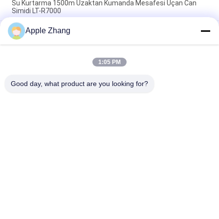
Su Kurtarma 1500m Uzaktan Kumanda Mesafesi Uçan Can
Simidi LT-R7000
Apple Zhang
Mayın kullanımı için 300m menzilli, yansıtıcı plakalar
gerekmeyen ve entegre teleskoplu özünde güvenli lazer
mesafe ölçüm aracı
1:05 PM
6500N çekme kuvveti, 1100m uzaktan kumanda ve %78,1
tırmanma kabiliyetine sahip patlamaya dayanıklı itfaiye robotu
Good day, what product are you looking for?
Popüler Kategoriler
Tüm
Terörle Mücadele 
İtfaiye Robotu
Ekipmanları
Su Kurtarma 
Hayat Dedektörü
Ekipmanları
Deprem Kurtarma 
Yangın Söndürme 
Donanımı
Ekipmanı
Kendinden Güvenli 