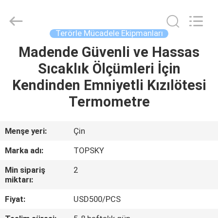
2026
Beijing
Topsky
Century Holding Co.,Ltd.
All
Terörle Mücadele Ekipmanları
Rights
Reserved.
Madende Güvenli ve Hassas
EV
Sıcaklık Ölçümleri İçin
ÜRÜN:%
Kendinden Emniyetli Kızılötesi
S
Termometre
HAKKIMIZDA
Menşe yeri:
Çin
Marka adı:
TOPSKY
FABRIKA
Min sipariş
2
TURU
miktarı:
Fiyat:
USD500/PCS
KALITE