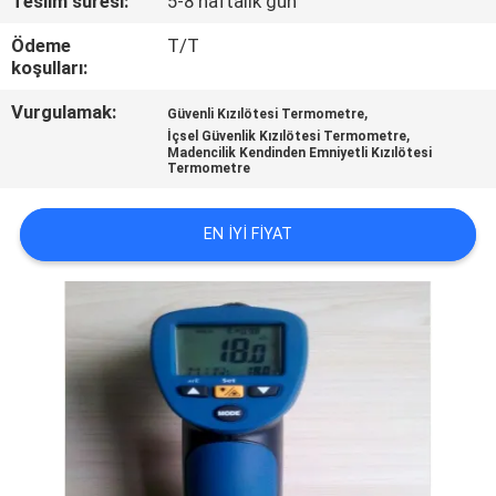
Teslim süresi:
5-8 haftalık gün
KONTROL
Ödeme
T/T
koşulları:
BIZIMLE
Vurgulamak:
,
Güvenli Kızılötesi Termometre
ILETIŞIME
,
İçsel Güvenlik Kızılötesi Termometre
GEÇIN
Madencilik Kendinden Emniyetli Kızılötesi
Termometre
BIR
EN IYI FIYAT
TEKLIF
ISTEĞI
SITE
HARITASI
PRIVACY