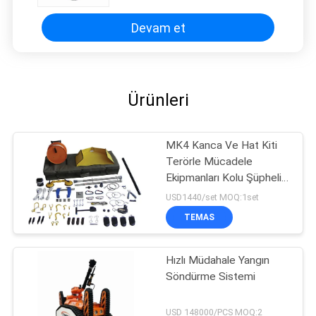
Devam et
Ürünleri
MK4 Kanca Ve Hat Kiti
Terörle Mücadele
Ekipmanları Kolu Şüpheli
Patlayıcı için
USD1440/set MOQ:1set
TEMAS
Hızlı Müdahale Yangın
Söndürme Sistemi
USD 148000/PCS MOQ:2