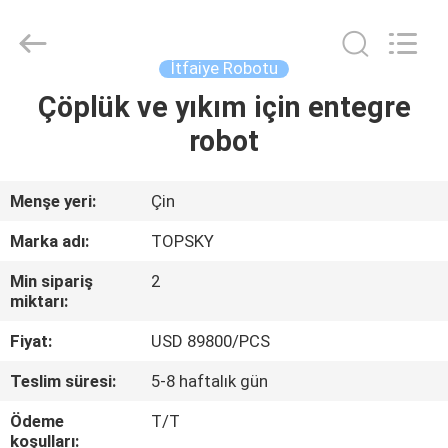
2026
Beijing
Topsky
Century Holding Co.,Ltd.
All
İtfaiye Robotu
Rights
Reserved.
Çöplük ve yıkım için entegre
EV
robot
ÜRÜN:%
S
Menşe yeri:
Çin
Marka adı:
TOPSKY
HAKKIMIZDA
Min sipariş
2
miktarı:
FABRIKA
Fiyat:
USD 89800/PCS
TURU
Teslim süresi:
5-8 haftalık gün
Ödeme
T/T
KALITE
koşulları: