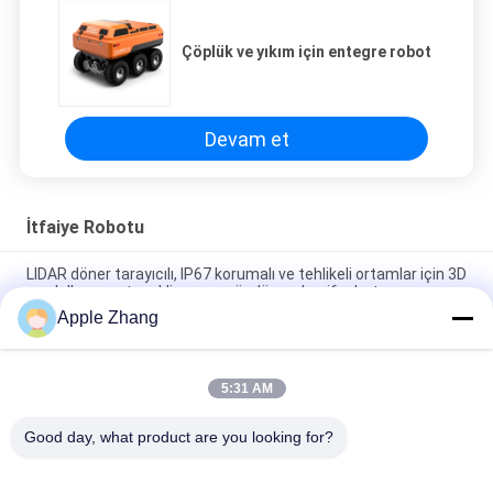
Çöplük ve yıkım için entegre robot
Devam et
İtfaiye Robotu
LIDAR döner tarayıcılı, IP67 korumalı ve tehlikeli ortamlar için 3D
modelleme yetenekli yangın söndürme keşif robotu
Apple Zhang
Elektrik denetimi dört ayaklı robot köpek (yavru + kendi kendine
organize olan ağ + lazer navigasyon + endüstriyel kontrol
bilgisayarı + çift optik pan-tilt)
5:31 AM
uçuş cankurtaran simidi
Good day, what product are you looking for?
Popüler Kategoriler
Tüm