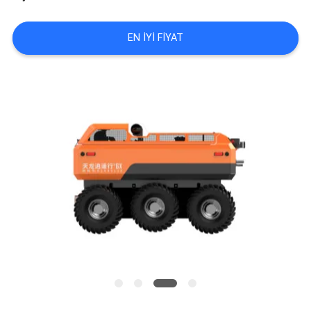
KONTROL
EN IYI FIYAT
BIZIMLE
ILETIŞIME
GEÇIN
BIR
TEKLIF
ISTEĞI
SITE
HARITASI
PRIVACY