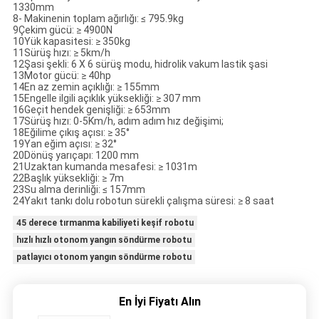
1330mm
8- Makinenin toplam ağırlığı: ≤ 795.9kg
9Çekim gücü: ≥ 4900N
10Yük kapasitesi: ≥ 350kg
11Sürüş hızı: ≥ 5km/h
12Şasi şekli: 6 X 6 sürüş modu, hidrolik vakum lastik şasi
13Motor gücü: ≥ 40hp
14En az zemin açıklığı: ≥ 155mm
15Engelle ilgili açıklık yüksekliği: ≥ 307 mm
16Geçit hendek genişliği: ≥ 653mm
17Sürüş hızı: 0-5Km/h, adım adım hız değişimi;
18Eğilime çıkış açısı: ≥ 35°
19Yan eğim açısı: ≥ 32°
20Dönüş yarıçapı: 1200 mm
21Uzaktan kumanda mesafesi: ≥ 1031m
22Başlık yüksekliği: ≥ 7m
23Su alma derinliği: ≤ 157mm
24Yakıt tankı dolu robotun sürekli çalışma süresi: ≥ 8 saat
45 derece tırmanma kabiliyeti keşif robotu
hızlı hızlı otonom yangın söndürme robotu
patlayıcı otonom yangın söndürme robotu
En İyi Fiyatı Alın