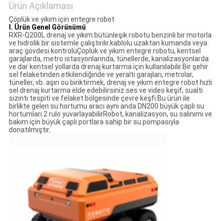
Ürün Açıklaması
POLICY
Çöplük ve yıkım için entegre robot
I. Ürün Genel Görünümü
RXR-Q200L drenaj ve yıkım bütünleşik robotu benzinli bir motorla
ve hidrolik bir sistemle çalıştırılır.kablolu uzaktan kumanda veya
araç gövdesi kontrolüÇöplük ve yıkım entegre robotu, kentsel
garajlarda, metro istasyonlarında, tünellerde, kanalizasyonlarda
ve dar kentsel yollarda drenaj kurtarma için kullanılabilir.Bir şehir
sel felaketinden etkilendiğinde ve yeraltı garajları, metrolar,
tüneller, vb. aşırı su biriktirmek, drenaj ve yıkım entegre robot hızlı
sel drenaj kurtarma elde edebilirsiniz.ses ve video keşif, sualtı
sızıntı tespiti ve felaket bölgesinde çevre keşfi.Bu ürün ile
birlikte gelen su hortumu aracı aynı anda DN200 büyük çaplı su
hortumları 2 rulo yuvarlayabilirRobot, kanalizasyon, su salınımı ve
bakım için büyük çaplı portlara sahip bir su pompasıyla
donatılmıştır.