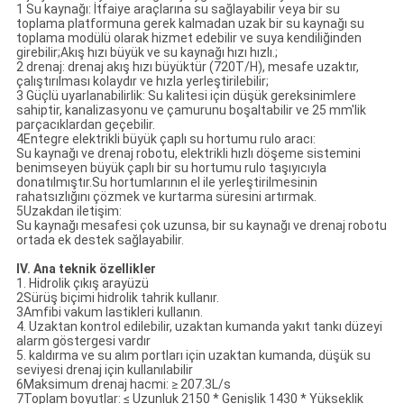
1 Su kaynağı: İtfaiye araçlarına su sağlayabilir veya bir su
toplama platformuna gerek kalmadan uzak bir su kaynağı su
toplama modülü olarak hizmet edebilir ve suya kendiliğinden
girebilir;Akış hızı büyük ve su kaynağı hızı hızlı.;
2 drenaj: drenaj akış hızı büyüktür (720T/H), mesafe uzaktır,
çalıştırılması kolaydır ve hızla yerleştirilebilir;
3 Güçlü uyarlanabilirlik: Su kalitesi için düşük gereksinimlere
sahiptir, kanalizasyonu ve çamurunu boşaltabilir ve 25 mm'lik
parçacıklardan geçebilir.
4Entegre elektrikli büyük çaplı su hortumu rulo aracı:
Su kaynağı ve drenaj robotu, elektrikli hızlı döşeme sistemini
benimseyen büyük çaplı bir su hortumu rulo taşıyıcıyla
donatılmıştır.Su hortumlarının el ile yerleştirilmesinin
rahatsızlığını çözmek ve kurtarma süresini artırmak.
5Uzakdan iletişim:
Su kaynağı mesafesi çok uzunsa, bir su kaynağı ve drenaj robotu
ortada ek destek sağlayabilir.
IV. Ana teknik özellikler
1. Hidrolik çıkış arayüzü
2Sürüş biçimi hidrolik tahrik kullanır.
3Amfibi vakum lastikleri kullanın.
4. Uzaktan kontrol edilebilir, uzaktan kumanda yakıt tankı düzeyi
alarm göstergesi vardır
5. kaldırma ve su alım portları için uzaktan kumanda, düşük su
seviyesi drenaj için kullanılabilir
6Maksimum drenaj hacmi: ≥ 207.3L/s
7Toplam boyutlar: ≤ Uzunluk 2150 * Genişlik 1430 * Yükseklik