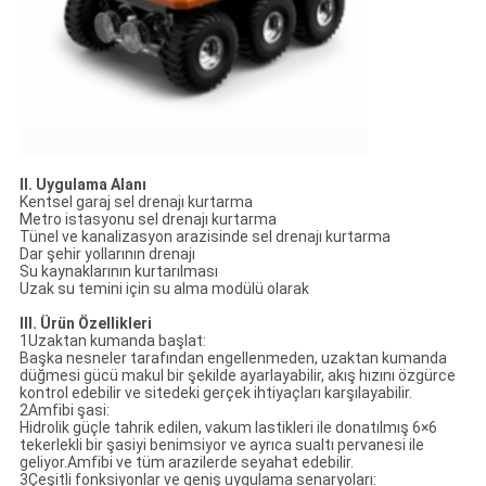
II. Uygulama Alanı
Kentsel garaj sel drenajı kurtarma
Metro istasyonu sel drenajı kurtarma
Tünel ve kanalizasyon arazisinde sel drenajı kurtarma
Dar şehir yollarının drenajı
Su kaynaklarının kurtarılması
Uzak su temini için su alma modülü olarak
III. Ürün Özellikleri
1Uzaktan kumanda başlat:
Başka nesneler tarafından engellenmeden, uzaktan kumanda
düğmesi gücü makul bir şekilde ayarlayabilir, akış hızını özgürce
kontrol edebilir ve sitedeki gerçek ihtiyaçları karşılayabilir.
2Amfibi şasi:
Hidrolik güçle tahrik edilen, vakum lastikleri ile donatılmış 6×6
tekerlekli bir şasiyi benimsiyor ve ayrıca sualtı pervanesi ile
geliyor.Amfibi ve tüm arazilerde seyahat edebilir.
3Çeşitli fonksiyonlar ve geniş uygulama senaryoları: