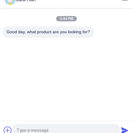
Taşınabilir Akıllı Gaz Algılama Sınır Aşımı Ses Işık Titreşim
Alarmı Büyük Kapasiteli Depolama Bulut Platformu 6. Nesil
3:44 PM
CD4 Patlama geçirmez kablosuz bileşik gaz dedektörü 4G 4.
nesil sürümü
Good day, what product are you looking for?
Popüler Kategoriler
Tüm
Terörle Mücadele 
İtfaiye Robotu
Ekipmanları
Su Kurtarma 
Hayat Dedektörü
Ekipmanları
Deprem Kurtarma 
Yangın Söndürme 
Donanımı
Ekipmanı
Kendinden Güvenli 
EOD Ekipmanları
Enstrüman
Teklif isteği