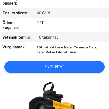
KONTROL
bilgileri:
Teslim süresi:
60 GÜN
BIZIMLE
Ödeme
T/T
ILETIŞIME
koşulları:
GEÇIN
Yetenek temini:
10 takım/ay
Vurgulamak:
,
150 metrelik Lazer Metan Telemetri Aracı
BIR
Lazer Metan Telemetri Aracı
TEKLIF
ISTEĞI
EN IYI FIYAT
SITE
HARITASI
PRIVACY