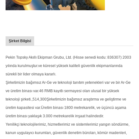
Şirket Bilgisi
Pekin Topsky Akıllı Ekipman Grubu, Ltd. (Hisse senedi kodu: 836307) 2003
yılında kurulmuştur.ve küresel yüksek kaliteli güvenlik ekipmanlarında
sürekli bir lider olmaya kararlı.
Şirketimizin bağımsız Ar-Ge ve teknoloji tanıtım yetenekleri var ve bir Ar-Ge
ve üretim binası var.46 RMB kayıtlı sermayesi olan ulusal bir yüksek
teknoloji şirketi.,514,300Şirketimizin bağımsız araştırma ve geliştirme ve
üretim kapasitesi var.Üretim binası 1800 metrekarelik, ve üçüncü aşama
üretim binası yaklaşık 3.000 metrekarelik inşaat halindedir.
Yenilikçi teknolojilerimiz, hizmetlerimiz ve sistemlerimiz yangın söndürme,
kanun uygulayıcı kurumları, güvenlik denetim büroları, kömür madenleri,