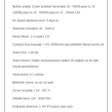
Bulma aralığı: Çoklu aralıklar mevcuttur; (0 - 5000) ppm.m, (0 -
10000) ppm.m, (0 - 50000) ppm.m, (0 - 100)% LEL
En düşük algılama sınırı: 5 ppm.m.
Telemetri mesafesi: (0 - 100) m
Ekran Modu: 2.4 inçlik LCD
Çalışma Güç kaynağı: 7.4V, 3000mAh şarj edilebilir lityum iyonlu pil
Alarm Hızı: ≥ 60 db
Alarm Ekranı: Değer konsantrasyon değeri ile değişir ve bir eğri
olarak görüntülenir.
Yanıt süresi: 0.1 saniye
Bekleme süresi: en az 10 saat
Çevre sıcaklığı: (-10 - 50) °C
Nitelikli Nem: (20 - 93)% RH
Doğruluk derecesi: ± 3% FS (yanıcı gaz için)