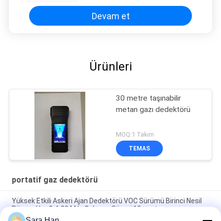
Devam et
Ürünleri
30 metre taşınabilir
metan gazı dedektörü
MOQ:1 Takım
TEMAS
portatif gaz dedektörü
Yüksek Etkili Askeri Ajan Dedektörü VOC Sürümü Birinci Nesil
Rüzgar Hızı 0.4-30 M/s Çalışma Süresi 10 saat
Sara Han