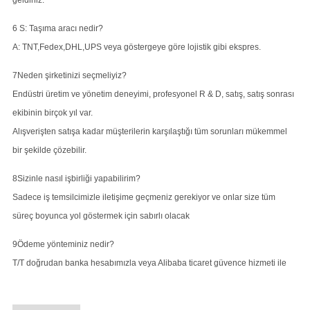
geldiniz.
6 S: Taşıma aracı nedir?
A: TNT,Fedex,DHL,UPS veya göstergeye göre lojistik gibi ekspres.
7Neden şirketinizi seçmeliyiz?
Endüstri üretim ve yönetim deneyimi, profesyonel R & D, satış, satış sonrası
ekibinin birçok yıl var.
Alışverişten satışa kadar müşterilerin karşılaştığı tüm sorunları mükemmel
bir şekilde çözebilir.
8Sizinle nasıl işbirliği yapabilirim?
Sadece iş temsilcimizle iletişime geçmeniz gerekiyor ve onlar size tüm
süreç boyunca yol göstermek için sabırlı olacak
9Ödeme yönteminiz nedir?
T/T doğrudan banka hesabımızla veya Alibaba ticaret güvence hizmeti ile