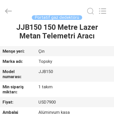
2026
Beijing
Topsky
Century Holding Co.,Ltd.
All
Portatif gaz dedektörü
Rights
Reserved.
JJB150 150 Metre Lazer
EV
Metan Telemetri Aracı
ÜRÜN:%
S
Menşe yeri:
Çin
Marka adı:
Topsky
HAKKIMIZDA
Model
JJB150
numarası:
FABRIKA
Min sipariş
1 takım
TURU
miktarı:
Fiyat:
USD7900
KALITE
Ambalaj
Alüminyum kasa