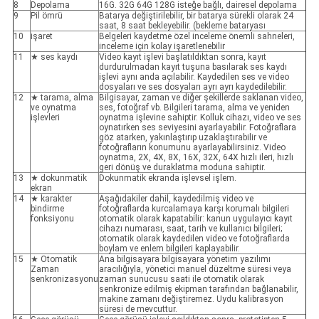
8
Depolama
16G. 32G 64G 128G isteğe bağlı, dairesel depolama
9
Pil ömrü
Batarya değiştirilebilir, bir batarya sürekli olarak 24
saat, 8 saat bekleyebilir. (bekleme bataryası
10
işaret
Belgeleri kaydetme özel inceleme önemli sahneleri,
inceleme için kolay işaretlenebilir
11
★ ses kaydı
Video kayıt işlevi başlatıldıktan sonra, kayıt
durdurulmadan kayıt tuşuna basılarak ses kaydı
işlevi aynı anda açılabilir. Kaydedilen ses ve video
dosyaları ve ses dosyaları ayrı ayrı kaydedilebilir.
12
★ tarama, alma
Bilgisayar, zaman ve diğer şekillerde saklanan video,
ve oynatma
ses, fotoğraf vb. Bilgileri tarama, alma ve yeniden
işlevleri
oynatma işlevine sahiptir. Kolluk cihazı, video ve ses
oynatırken ses seviyesini ayarlayabilir. Fotoğraflara
göz atarken, yakınlaştırıp uzaklaştırabilir ve
fotoğrafların konumunu ayarlayabilirsiniz. Video
oynatma, 2X, 4X, 8X, 16X, 32X, 64X hızlı ileri, hızlı
geri dönüş ve duraklatma moduna sahiptir.
13
★ dokunmatik
Dokunmatik ekranda işlevsel işlem.
ekran
14
★ karakter
Aşağıdakiler dahil, kaydedilmiş video ve
bindirme
fotoğraflarda kurcalamaya karşı korumalı bilgileri
fonksiyonu
otomatik olarak kapatabilir: kanun uygulayıcı kayıt
cihazı numarası, saat, tarih ve kullanıcı bilgileri;
otomatik olarak kaydedilen video ve fotoğraflarda
boylam ve enlem bilgileri kaplayabilir.
15
★ Otomatik
Ana bilgisayara bilgisayara yönetim yazılımı
Zaman
aracılığıyla, yönetici manuel düzeltme süresi veya
senkronizasyonu
zaman sunucusu saati ile otomatik olarak
senkronize edilmiş ekipman tarafından bağlanabilir,
makine zamanı değiştiremez. Uydu kalibrasyon
süresi de mevcuttur.