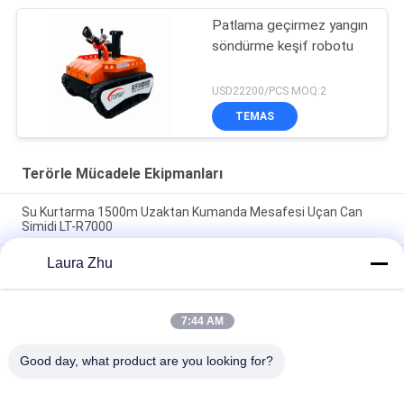
Patlama geçirmez yangın
söndürme keşif robotu
USD22200/PCS MOQ:2
TEMAS
Terörle Mücadele Ekipmanları
Su Kurtarma 1500m Uzaktan Kumanda Mesafesi Uçan Can
Simidi LT-R7000
Laura Zhu
Mayın kullanımı için 300m menzilli, yansıtıcı plakalar
gerekmeyen ve entegre teleskoplu özünde güvenli lazer
mesafe ölçüm aracı
7:44 AM
6500N çekme kuvveti, 1100m uzaktan kumanda ve %78,1
tırmanma kabiliyetine sahip patlamaya dayanıklı itfaiye robotu
Good day, what product are you looking for?
Popüler Kategoriler
Tüm