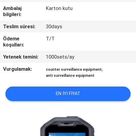
KONTROL
Ambalaj
Karton kutu
bilgileri:
BIZIMLE
Teslim süresi:
30days
ILETIŞIME
Ödeme
T/T
GEÇIN
koşulları:
Yetenek temini:
1000sets/ay
BIR
Vurgulamak:
,
counter surveillance equipment
TEKLIF
anti surveillance equipment
ISTEĞI
EN IYI FIYAT
SITE
HARITASI
PRIVACY