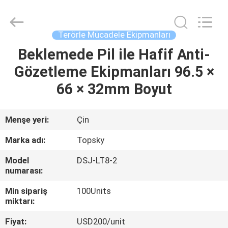
2026
Beijing
Topsky
Century Holding Co.,Ltd.
All
Terörle Mücadele Ekipmanları
Rights
Reserved.
Beklemede Pil ile Hafif Anti-
EV
Gözetleme Ekipmanları 96.5 ×
ÜRÜN:%
66 × 32mm Boyut
S
Menşe yeri:
Çin
HAKKIMIZDA
Marka adı:
Topsky
Model
DSJ-LT8-2
FABRIKA
numarası:
TURU
Min sipariş
100Units
miktarı:
KALITE
Fiyat:
USD200/unit