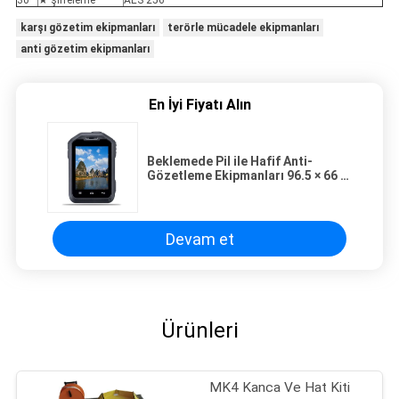
30
★ şifreleme
AES 256
karşı gözetim ekipmanları
terörle mücadele ekipmanları
anti gözetim ekipmanları
En İyi Fiyatı Alın
Beklemede Pil ile Hafif Anti-
Gözetleme Ekipmanları 96.5 × 66 ×
32mm Boyut
Devam et
Ürünleri
MK4 Kanca Ve Hat Kiti