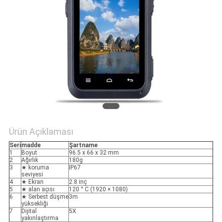
POLICY
Ürün Açıklaması
Seri
madde
Şartname
1
Boyut
96.5 x 66 x 32 mm
2
Ağırlık
180g
3
★ koruma
IP67
seviyesi
4
★ Ekran
2.8 inç
5
★ alan açısı
120 ° C (1920 × 1080)
6
★ Serbest düşme
3m
yüksekliği
7
Dijital
5X
yakınlaştırma