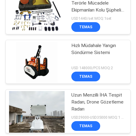
Terörle Mücadele
Ekipmanları Kolu Şüpheli
Patlayıcı için
USD1440/set MOQ:1set
TEMAS
Hızlı Müdahale Yangın
Söndürme Sistemi
USD 148000/PCS MOQ:2
TEMAS
Uzun Menzilli İHA Tespit
Radarı, Drone Gözetleme
Radarı
USD29000-USD35000 MOQ:1 Takım
TEMAS