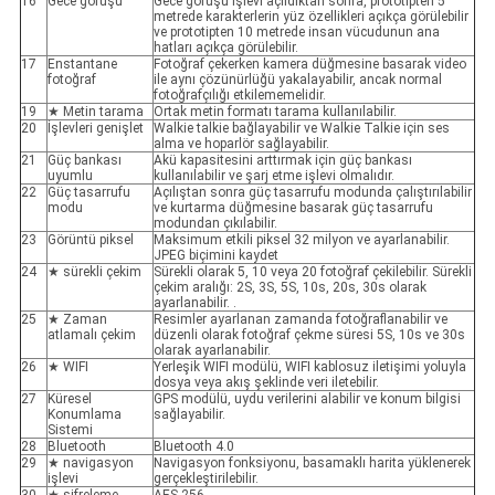
16
Gece görüşü
Gece görüşü işlevi açıldıktan sonra, prototipten 5
metrede karakterlerin yüz özellikleri açıkça görülebilir
ve prototipten 10 metrede insan vücudunun ana
hatları açıkça görülebilir.
17
Enstantane
Fotoğraf çekerken kamera düğmesine basarak video
fotoğraf
ile aynı çözünürlüğü yakalayabilir, ancak normal
fotoğrafçılığı etkilememelidir.
19
★ Metin tarama
Ortak metin formatı tarama kullanılabilir.
20
İşlevleri genişlet
Walkie talkie bağlayabilir ve Walkie Talkie için ses
alma ve hoparlör sağlayabilir.
21
Güç bankası
Akü kapasitesini arttırmak için güç bankası
uyumlu
kullanılabilir ve şarj etme işlevi olmalıdır.
22
Güç tasarrufu
Açılıştan sonra güç tasarrufu modunda çalıştırılabilir
modu
ve kurtarma düğmesine basarak güç tasarrufu
modundan çıkılabilir.
23
Görüntü piksel
Maksimum etkili piksel 32 milyon ve ayarlanabilir.
JPEG biçimini kaydet
24
★ sürekli çekim
Sürekli olarak 5, 10 veya 20 fotoğraf çekilebilir. Sürekli
çekim aralığı: 2S, 3S, 5S, 10s, 20s, 30s olarak
ayarlanabilir. .
25
★ Zaman
Resimler ayarlanan zamanda fotoğraflanabilir ve
atlamalı çekim
düzenli olarak fotoğraf çekme süresi 5S, 10s ve 30s
olarak ayarlanabilir.
26
★ WIFI
Yerleşik WIFI modülü, WIFI kablosuz iletişimi yoluyla
dosya veya akış şeklinde veri iletebilir.
27
Küresel
GPS modülü, uydu verilerini alabilir ve konum bilgisi
Konumlama
sağlayabilir.
Sistemi
28
Bluetooth
Bluetooth 4.0
29
★ navigasyon
Navigasyon fonksiyonu, basamaklı harita yüklenerek
işlevi
gerçekleştirilebilir.