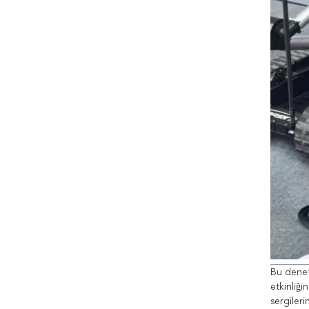
Bu deneti
etkinliği
sergileri