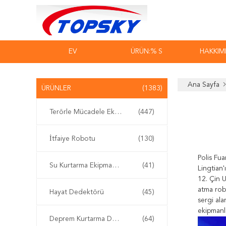
EV
ÜRÜN:% S
HAKKIM
Ana Sayfa
ÜRÜNLER
(1383)
Terörle Mücadele Ekipmanları
(447)
İtfaiye Robotu
(130)
Polis Fua
Su Kurtarma Ekipmanları
(41)
Lingtian
12. Çin U
atma robo
Hayat Dedektörü
(45)
sergi ala
ekipmanl
Deprem Kurtarma Donanımı
(64)