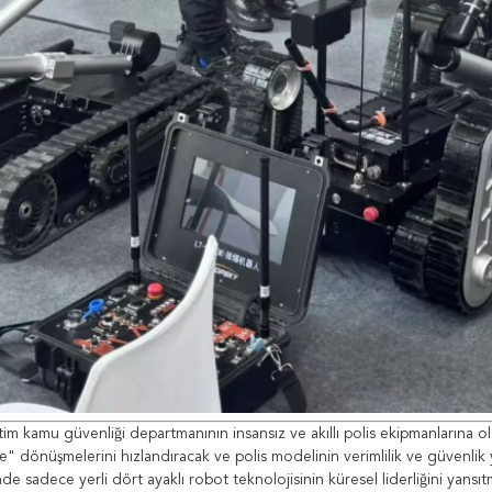
m kamu güvenliği departmanının insansız ve akıllı polis ekipmanlarına olan
ne" dönüşmelerini hızlandıracak ve polis modelinin verimlilik ve güvenlik
nde sadece yerli dört ayaklı robot teknolojisinin küresel liderliğini ya