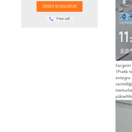
Free call
Serginin
1Pratik t
entegre 
verimlili
memurları
yükseltil