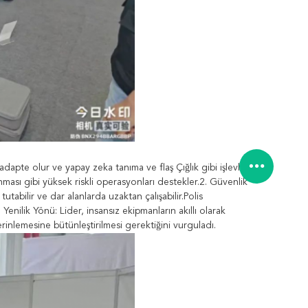
dapte olur ve yapay zeka tanıma ve flaş Çığlık gibi işlevleri
ası gibi yüksek riskli operasyonları destekler.2. Güvenlik
 tutabilir ve dar alanlarda uzaktan çalışabilir.Polis
enilik Yönü: Lider, insansız ekipmanların akıllı olarak
erinlemesine bütünleştirilmesi gerektiğini vurguladı.