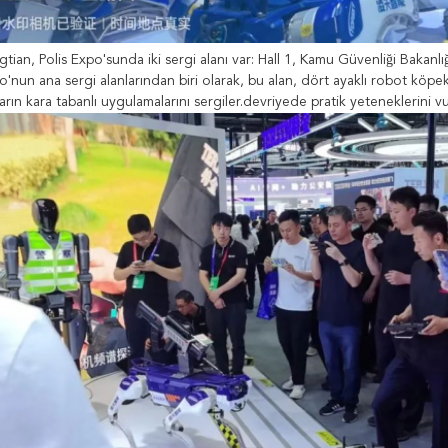
gtian, Polis Expo'sunda iki sergi alanı var: Hall 1, Kamu Güvenliği Bakanlı
o'nun ana sergi alanlarından biri olarak, bu alan, dört ayaklı robot köpek
rın kara tabanlı uygulamalarını sergiler.devriyede pratik yeteneklerini 