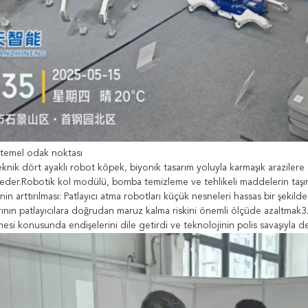
 temel odak noktası
eknik dört ayaklı robot köpek, biyonik tasarım yoluyla karmaşık arazilere a
eder.Robotik kol modülü, bomba temizleme ve tehlikeli maddelerin taşınm
ğinin arttırılması: Patlayıcı atma robotları küçük nesneleri hassas bir şekilde
nın patlayıcılara doğrudan maruz kalma riskini önemli ölçüde azaltmak3. Y
mesi konusunda endişelerini dile getirdi ve teknolojinin polis savaşıyla d