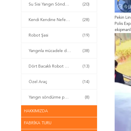
Su Sisi Yangın Söndürücü
(20)
Pekin Lin
Kendi Kendine Nefes Alma Aparatı
(28)
Polis Exp
ekipmanla
Robot Şasi
(19)
Yangınla mücadele drone'u
(38)
Dört Bacaklı Robot Köpek
(13)
Özel Araç
(14)
Yangın söndürme pompası
(8)
HAKKIMIZDA
FABRIKA TURU