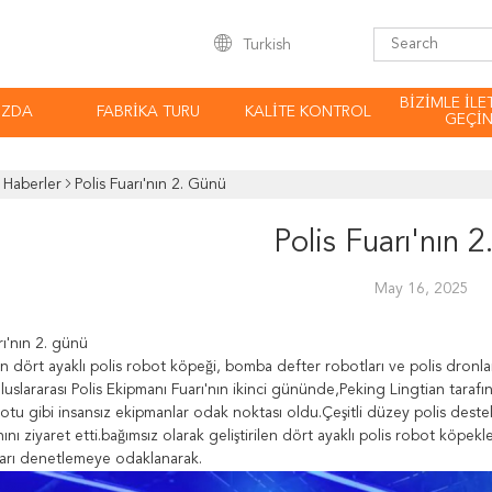
Turkish
BIZIMLE ILE
IZDA
FABRIKA TURU
KALITE KONTROL
GEÇI
Haberler
Polis Fuarı'nın 2. Günü
Polis Fuarı'nın 
May 16, 2025
rı'nın 2. günü
'ın dört ayaklı polis robot köpeği, bomba defter robotları ve polis dron
luslararası Polis Ekipmanı Fuarı'nın ikinci gününde,Peking Lingtian tarafı
tu gibi insansız ekipmanlar odak noktası oldu.Çeşitli düzey polis destek 
nını ziyaret etti.bağımsız olarak geliştirilen dört ayaklı polis robot köpekl
arı denetlemeye odaklanarak.