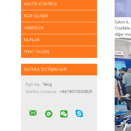
KALITE KONTROL
BIZE ULAŞIN
Salon 6,
HABERLER
Özellikle
diğer ins
KILIFLAR
FIYAT TALEBI
BIZIMLE ILETIŞIM KUR
İlgili kişi :
Yang
Telefon numarası :
+8618010030825