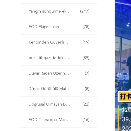
Yangın söndürme ekipmanı
(247)
EOD Ekipmanları
(78)
Kendinden Güvenli Enstrüman
(49)
portatif gaz dedektörü
(89)
Duvar Radarı Üzerinden
(7)
Düşük Gürültülü Matkap
(8)
Doğrusal Olmayan Bağlantı Dedektörü
(22)
EOD Teleskopik Manipülatör
(16)